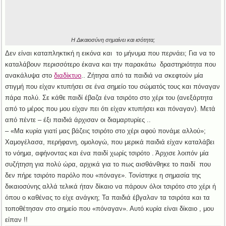
Η Δικαιοσύνη σημαίνει και ισότητα;
Δεν είναι καταπληκτική η εικόνα και το μήνυμα που περνάει; Για να το
καταλάβουν περισσότερο έκανα και την παρακάτω δραστηριότητα που
ανακάλυψα στο
διαδίκτυο
.. Ζήτησα από τα παιδιά να σκεφτούν μία
στιγμή που είχαν κτυπήσει σε ένα σημείο του σώματός τους και πόναγαν
πάρα πολύ. Σε κάθε παιδί έβαζα ένα τσιρότο στο χέρι του (ανεξάρτητα
από το μέρος που μου είχαν πει ότι είχαν κτυπήσει και πόναγαν). Μετά
από πέντε – έξι παιδιά άρχισαν οι διαμαρτυρίες ..
– «Μα κυρία γιατί μας βάζεις τσιρότο στο χέρι αφού πονάμε αλλού»;
Χαμογέλασα, περήφανη, ομολογώ, που μερικά παιδιά είχαν καταλάβει
το νόημα, αφήνοντας και ένα παιδί χωρίς τσιρότο . Άρχισε λοιπόν μία
συζήτηση για πολύ ώρα, αρχικά για το πως αισθάνθηκε το παιδί που
δεν πήρε τσιρότο παρόλο που «πόναγε». Τονίστηκε η σημασία της
δικαιοσύνης αλλά τελικά ήταν δίκαιο να πάρουν όλοι τσιρότο στο χέρι ή
όπου ο καθένας το είχε ανάγκη; Τα παιδιά έβγαλαν τα τσιρότα και τα
τοποθέτησαν στο σημείο που «πόναγαν». Αυτό κυρία είναι δίκαιο , μου
είπαν !!