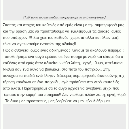
Παιδί μόνο του και παιδιά περιτριγυρισμένα από οικογένειες!
Σκοπός και στόχος του καθενός από εμάς είναι με την συμπεριφορά μας
και την δράση μας να προσπαθούμε να εξαλείψουμε τις αδικίες αυτές
που υπάρχουν !!! Στο χέρι του καθενός χωριστά αλλά και όλων μαζί
είναι να αγωνιστούμε εναντίον της αδικίας!!
Πως αισθάνεται όμως ένας αδικημένος ; Κάναμε το ακόλουθο πείραμα :
Τοποθετήσαμε ένα αυγό φρέσκο σε ένα ποτήρι με νερό και είπαμε ότι ο
καθένας από εμάς όταν αδικείται νιώθει λύπη, οργή, θυμό, απελπισία.
Νιώθει σαν ένα αυγό να βουλιάζει στο πάτο του ποτηριού.. Στην
συνέχεια τα παιδιά ενώ έλεγαν διάφορες συμπεριφορές δικαιοσύνης π.χ
τήρηση κανόνων σε ένα παιχνίδι , εγώ πρόσθετα στο νερό κουταλιές
από αλάτι. Παρατηρήσαμε ότι το αυγό άρχισε να ανεβαίνει μέχρι που
έφτασε στην κορφή του ποτηριού!! Δεν νιώθαμε πλέον λύπη, οργή, θυμό
..Το δίκιο μας προστάτευε, μας βοηθούσε να μην «βουλιάξουμε».