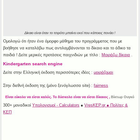
Δίκαιο είναι όταν το τσιρότο μπαίνει εκεί που κάποιος πονάει !
Ομολογώ ότι ήταν ένα όμορφο μάθημα του προγράμματος που με
βοήθησε να καταλάβω πως αντιλαμβάνονται το δίκαιο και το άδικο τα
παιδιά ! Δείτε μερικές προτάσεις παιχνιδιών με τίτλο :
Μοιράζω δίκαια
.
Kindergarten search engine
Δείτε στην Ελληνική έκδοση περισσότερες ιδέες :
μοιράζομαι
Στην διεθνή έκδοση της (μόνο ξενόγλωσσα site) :
fairness
Είναι εύκολο να είσαι καλός. Το δύσκολο είναι να είσαι δίκαιος ,
Βίκτωρ Ουγκό
300+ μοναδικοί
Υπολογισμοί - Calculators
●
VresKEP.gr ● Πολίτες &
ΚΕΠ