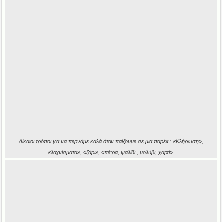
Δίκαιοι τρόποι για να περνάμε καλά όταν παίζουμε σε μια παρέα : «Κλήρωση»,
«λαχνίσματα», «ζάρι», «πέτρα, ψαλίδι , μολύβι, χαρτί».