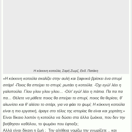
Η κόκκινη κοτούλα, Σαρή Ζωρζ, Εκδ. Πατάκη
«H κόκκινη κοτούλα σκαλίζει στην αυλή και ξαφνικά βρίσκει ένα σπυρί
σιτάρι! -Ποιος θα σπείρει το σπυρί; ρωτάει η κοτούλα. -Όχι εγώ! λέει η
γαλοπούλα. Γλου γλου γλου γλου… -Oύτ’ εγώ! λέει η πάπια. Πα πα πα
πα… Θέλετε να μάθετε ποιος θα σπείρει το σπυρί, ποιος θα θερίσει, θ’
αλωνίσει και θ’ αλέσει το σιτάρι, για να φάει το ψωμί; H κόκκινη κοτούλα
είναι η πιο εργατική, άραγε στο τέλος της ιστορίας θα είναι και χορτάτη;»
Είναι δίκαιο λοιπόν η κοτούλα να δώσει στα άλλα ζωάκια, που δεν την
βοήθησαν καθόλου, το ψωμάκι που έφτιαξε;
Αλλά είναι δίκαιη η ζωή ; Την αλήθεια νομίζω την γνωρίζετε .. και