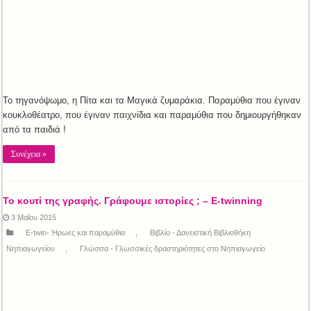
Το τηγανόψωμο, η Πίτα και τα Μαγικά ζυμαράκια. Παραμύθια που έγιναν
κουκλοθέατρο, που έγιναν παιχνίδια και παραμύθια που δημιουργήθηκαν
από τα παιδιά !
Συνέχεια »
Το κουτί της γραφής. Γράφουμε ιστορίες ; – E-twinning
3 Μαΐου 2015
E-twin- Ήρωες και παραμύθια
,
Βιβλίο - Δανειστική Βιβλιοθήκη
Νηπιαγωγείου
,
Γλώσσα - Γλωσσικές δραστηριότητες στο Νηπιαγωγείο