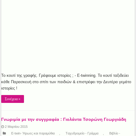
Το κουτί της γραφής. Γράφουμε ιστορίες ; - E-twinning. Το κουτί ταξιδεύει
κάθε Παρασκευή στο σπίτι των παιδιών & επιστρέφει την Δευτέρα γεμάτο
ιστορίες !
Συνέχεια »
Γνωριμία με την συγγραφέα : Γιολάντα Τσορώνη Γεωργιάδη
2 Μαρτίου 2015
E-twin- Ήρωες και παραμύθια
,
Tαχυδρομείο - Γράμμα
,
Βιβλίο -