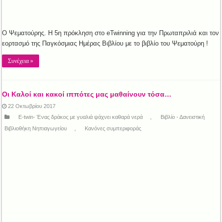
Ο Ψεματούρης. Η 5η πρόκληση στο eTwinning για την Πρωταπριλιά και τον
εορτασμό της Παγκόσμιας Ημέρας Βιβλίου με το βιβλίο του Ψεματούρη !
Συνέχεια »
Οι Καλοί και κακοί ιππότες μας μαθαίνουν τόσα…
22 Οκτωβρίου 2017
E-twin- Ένας δράκος με γυαλιά ψάχνει καθαρά νερά
,
Βιβλίο - Δανειστική
Βιβλιοθήκη Νηπιαγωγείου
,
Κανόνες συμπεριφοράς