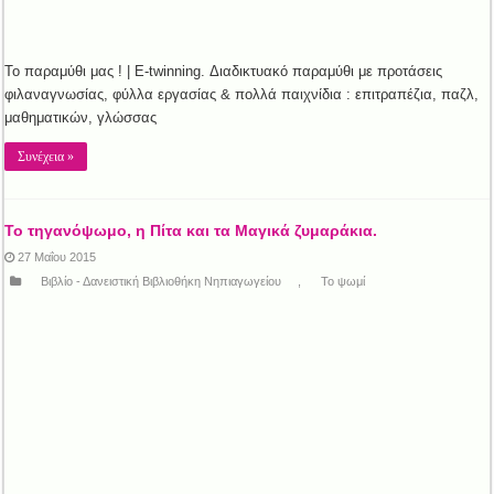
Το παραμύθι μας ! | E-twinning. Διαδικτυακό παραμύθι με προτάσεις
φιλαναγνωσίας, φύλλα εργασίας & πολλά παιχνίδια : επιτραπέζια, παζλ,
μαθηματικών, γλώσσας
Συνέχεια »
Το τηγανόψωμο, η Πίτα και τα Μαγικά ζυμαράκια.
27 Μαΐου 2015
Βιβλίο - Δανειστική Βιβλιοθήκη Νηπιαγωγείου
,
Το ψωμί