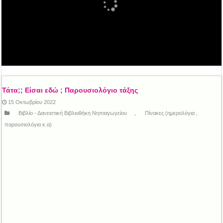
Τάτα;; Είσαι εδώ ; Παρουσιολόγιο τάξης
15 Οκτωβρίου 2022
Βιβλίο - Δανειστική Βιβλιοθήκη Νηπιαγωγείου
,
Πίνακες (ημερολόγια ,
παρουσιολόγια κ.α)