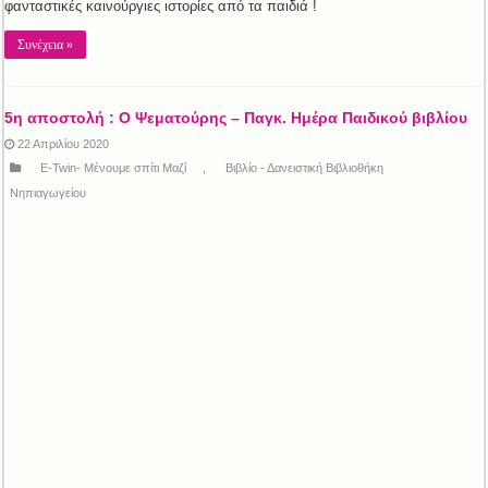
φανταστικές καινούργιες ιστορίες από τα παιδιά !
Συνέχεια »
5η αποστολή : Ο Ψεματούρης – Παγκ. Ημέρα Παιδικού βιβλίου
22 Απριλίου 2020
E-Twin- Μένουμε σπίτι Μαζί
,
Βιβλίο - Δανειστική Βιβλιοθήκη
Νηπιαγωγείου