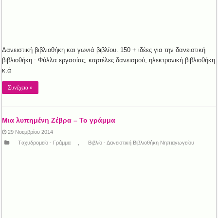
Δανειστική βιβλιοθήκη και γωνιά βιβλίου. 150 + ιδέες για την δανειστική
βιβλιοθήκη : Φύλλα εργασίας, καρτέλες δανεισμού, ηλεκτρονική βιβλιοθήκη
κ.ά
Συνέχεια »
Μια λυπημένη Ζέβρα – Το γράμμα
29 Νοεμβρίου 2014
Tαχυδρομείο - Γράμμα
,
Βιβλίο - Δανειστική Βιβλιοθήκη Νηπιαγωγείου