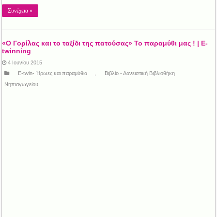
Συνέχεια »
«Ο Γορίλας και το ταξίδι της πατούσας» Το παραμύθι μας ! | E-
twinning
4 Ιουνίου 2015
E-twin- Ήρωες και παραμύθια
,
Βιβλίο - Δανειστική Βιβλιοθήκη
Νηπιαγωγείου