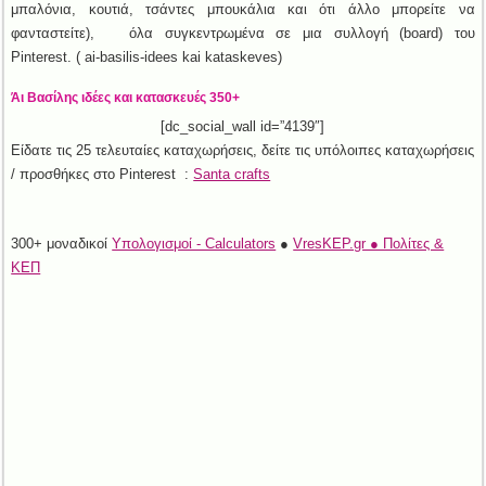
μπαλόνια, κουτιά, τσάντες μπουκάλια και ότι άλλο μπορείτε να
φανταστείτε), όλα συγκεντρωμένα σε μια συλλογή (board) του
Pinterest. ( ai-basilis-idees kai kataskeves)
Άι Βασίλης ιδέες και κατασκευές 350+
[dc_social_wall id=”4139″]
Είδατε τις 25 τελευταίες καταχωρήσεις, δείτε τις υπόλοιπες καταχωρήσεις
/ προσθήκες στο Pinterest :
Santa crafts
300+ μοναδικοί
Υπολογισμοί - Calculators
●
VresKEP.gr ● Πολίτες &
ΚΕΠ