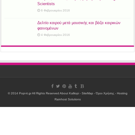
Scientists
6 Φεβρουαρίου 2016
Δελτίο καιρού μετά μουσικής και βάζα καιρικών
φαινομένων
4 Φεβρουαρίου 2016
© 2014 Popi-it.gr All Rights Reserved
About Kalliopi
-
SiteMap
-
Όροι Χρήσης
- Hosting
Rainhost Solutions