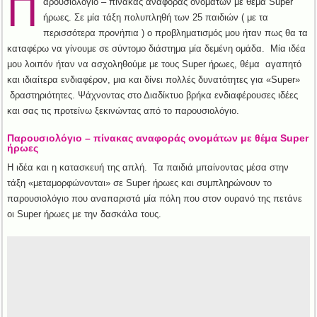
Π
αρουσιολόγιο – πίνακας αναφοράς ονομάτων με θέμα Super
ήρωες. Σε μία τάξη πολυπληθή των 25 παιδιών ( με τα
περισσότερα προνήπια ) ο προβληματισμός μου ήταν πως θα τα
καταφέρω να γίνουμε σε σύντομο διάστημα μία δεμένη ομάδα. Μία ιδέα
μου λοιπόν ήταν να ασχοληθούμε με τους Super ήρωες, θέμα αγαπητό
και ιδιαίτερα ενδιαφέρον, μια και δίνει πολλές δυνατότητες για «Super»
δραστηριότητες. Ψάχνοντας στο Διαδίκτυο βρήκα ενδιαφέρουσες ιδέες
και σας τις προτείνω ξεκινώντας από το παρουσιολόγιο.
Παρουσιολόγιο – πίνακας αναφοράς ονομάτων με θέμα Super
ήρωες
Η ιδέα και η κατασκευή της απλή. Τα παιδιά μπαίνοντας μέσα στην
τάξη «μεταμορφώνονται» σε Super ήρωες και συμπληρώνουν το
παρουσιολόγιο που αναπαριστά μία πόλη που στον ουρανό της πετάνε
οι Super ήρωες με την δασκάλα τους.