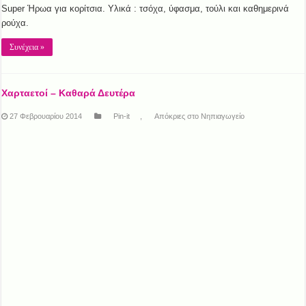
Super Ήρωα για κορίτσια. Υλικά : τσόχα, ύφασμα, τούλι και καθημερινά
ρούχα.
Συνέχεια »
Χαρταετοί – Καθαρά Δευτέρα
27 Φεβρουαρίου 2014
Pin-it
,
Απόκριες στο Νηπιαγωγείο