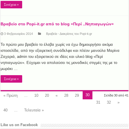
Συνέχεια »
Βραβείο στο Popi-it.gr από το blog «Περί ..Νηπιαγωγών»
3 Φεβρουαρίου 2014
Βραβεία - Διακρίσεις του Popi-it.gr
Το πρώτο μου βραβείο το έλαβα χωρίς να έχω δημιουργήσει ακόμα
ιστοσελίδα, από την εξαιρετική συνάδελφο και πλέον μανούλα Μαρίνα
Ζαχαριά, admin του εξαιρετικού σε ιδέες και υλικό blog «Περί
νηπιαγωγών». Εύχομαι να απολαύσει τις μοναδικές στιγμές της με το
μωράκι …
Συνέχεια »
30
« Πρώτη
...
10
20
«
28
29
Σελίδα 30 από 41
31
32
»
40
...
Τελευταία »
Like us on Facebook