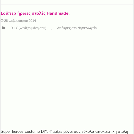
Σούπερ ήρωες στολές Handmade.
28 Φεβρουαρίου 2014
D.I.Y (Φτιάξτο μόνη σου)
,
Απόκριες στο Νηπιαγωγείο
Super heroes costume DIY. Φτιάξτε μόνοι σας εύκολα αποκριάτικη στολή