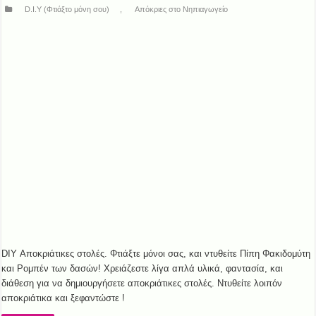
D.I.Y (Φτιάξτο μόνη σου)
,
Απόκριες στο Νηπιαγωγείο
DIY Αποκριάτικες στολές. Φτιάξτε μόνοι σας, και ντυθείτε Πίπη Φακιδομύτη
και Ρομπέν των δασών! Χρειάζεστε λίγα απλά υλικά, φαντασία, και
διάθεση για να δημιουργήσετε αποκριάτικες στολές. Ντυθείτε λοιπόν
αποκριάτικα και ξεφαντώστε !