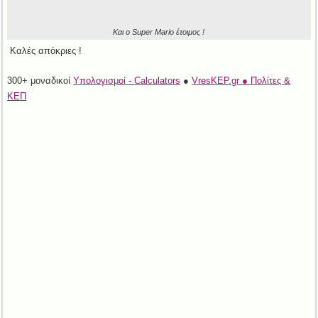
Και ο Super Mario έτοιμος !
Καλές απόκριες !
300+ μοναδικοί
Υπολογισμοί - Calculators
●
VresKEP.gr ● Πολίτες &
ΚΕΠ