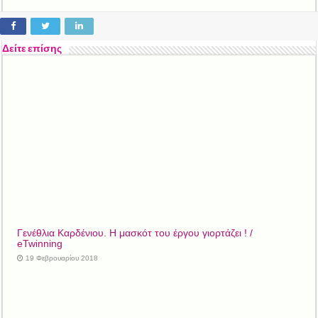
Δείτε επίσης
Γενέθλια Kαρδένιου. Η μασκότ του έργου γιορτάζει ! /
eTwinning
19 Φεβρουαρίου 2018