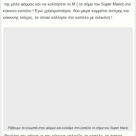
της μπλε φόρμας και να κολλήσετε το M ( το σήμα του Super Mario) στο
κόκκινο καπέλο ! Εγώ χρησιμοποίησα δύο μικρά κομμάτια άσπρης και
κόκκινης τσόχας, τα οποία κόλλησα στο καπέλο με σιλικόνη !
Ράβουμε τα κουμπιά στην φόρμα και κολλάμε στο καπέλο το σήμα του Super Mario
Φορέστε την φόρμα με την κόκκινη μπλούζα, το καπέλο, τα άσπρα