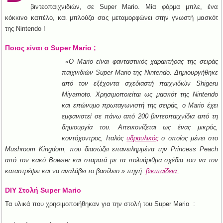
βιντεοπαιχνιδιών, σε Super Mario. Μία φόρμα μπλε, ένα
κόκκινο καπέλο, και μπλούζα σας μεταμορφώνει στην γνωστή μασκότ
της Nintendo !
Ποιος είναι ο Super Mario ;
«Ο Mario είναι φανταστικός χαρακτήρας της σειράς
παιχνιδιών Super Mario της Nintendo. Δημιουργήθηκε
από τον εξέχοντα σχεδιαστή παιχνιδιών Shigeru
Miyamoto. Χρησιμοποιείται ως μασκότ της Nintendo
και επώνυμο πρωταγωνιστή της σειράς, ο Mario έχει
εμφανιστεί σε πάνω από 200 βιντεοπαιχνίδια από τη
δημιουργία του. Απεικονίζεται ως ένας μικρός,
κοντόχοντρος, Ιταλός
υδραυλικός
ο οποίος μένει στο
Mushroom Kingdom, που διασώζει επανειλημμένα την Princess Peach
από τον κακό Bowser και σταματά με τα πολυάριθμα σχέδια του να τον
καταστρέψει και να αναλάβει το βασίλειο.» πηγή:
βικιπαίδεια
DIY Στολή Super Mario
Τα υλικά που χρησιμοποιήθηκαν για την στολή του Super Mario :