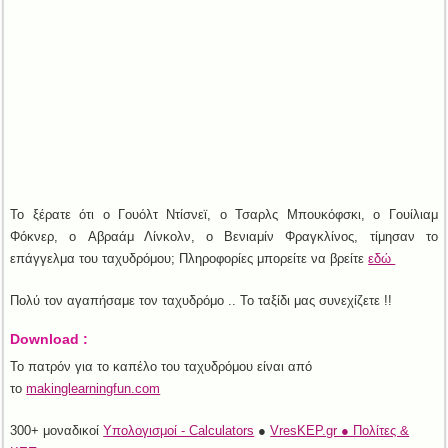
Το ξέρατε ότι ο Γουόλτ Ντίσνεϊ, ο Τσαρλς Μπουκόφσκι, ο Γουίλιαμ
Φόκνερ, ο Αβραάμ Λίνκολν, ο Βενιαμίν Φραγκλίνος, τίμησαν το
επάγγελμα του ταχυδρόμου; Πληροφορίες μπορείτε να βρείτε
εδώ
Πολύ τον αγαπήσαμε τον ταχυδρόμο .. Το ταξίδι μας συνεχίζετε !!
Download :
Το πατρόν για το καπέλο του ταχυδρόμου είναι από
το
makinglearningfun.com
300+ μοναδικοί
Υπολογισμοί - Calculators
●
VresKEP.gr ● Πολίτες &