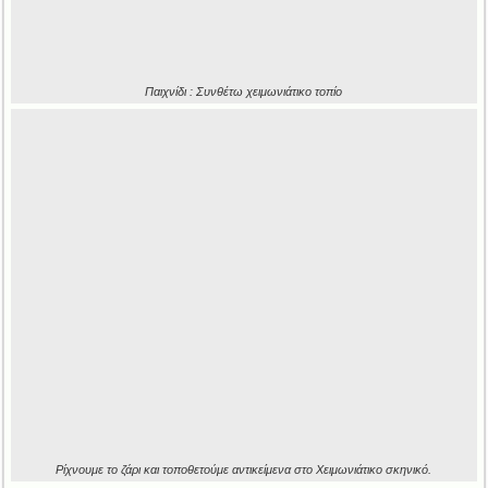
Παιχνίδι : Συνθέτω χειμωνιάτικο τοπίο
Ρίχνουμε το ζάρι και τοποθετούμε αντικείμενα στο Χειμωνιάτικο σκηνικό.