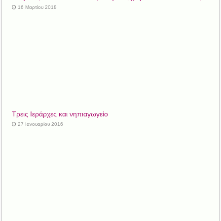
16 Μαρτίου 2018
Τρεις Ιεράρχες και νηπιαγωγείο
27 Ιανουαρίου 2016