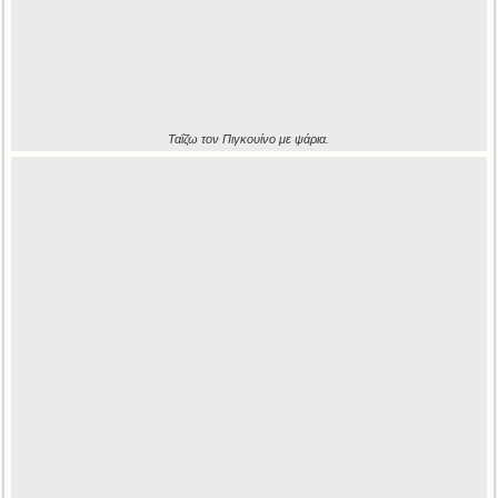
Ταΐζω τον Πιγκουίνο με ψάρια.