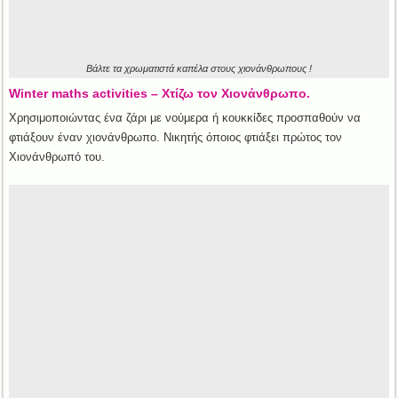
Βάλτε τα χρωματιστά καπέλα στους χιονάνθρωπους !
Winter maths activities – Χτίζω τον Χιονάνθρωπο.
Χρησιμοποιώντας ένα ζάρι με νούμερα ή κουκκίδες προσπαθούν να
φτιάξουν έναν χιονάνθρωπο. Νικητής όποιος φτιάξει πρώτος τον
Χιονάνθρωπό του.