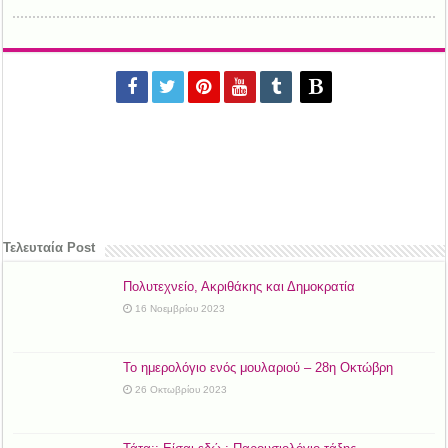
Τελευταία Post
Πολυτεχνείο, Ακριθάκης και Δημοκρατία
16 Νοεμβρίου 2023
Το ημερολόγιο ενός μουλαριού – 28η Οκτώβρη
26 Οκτωβρίου 2023