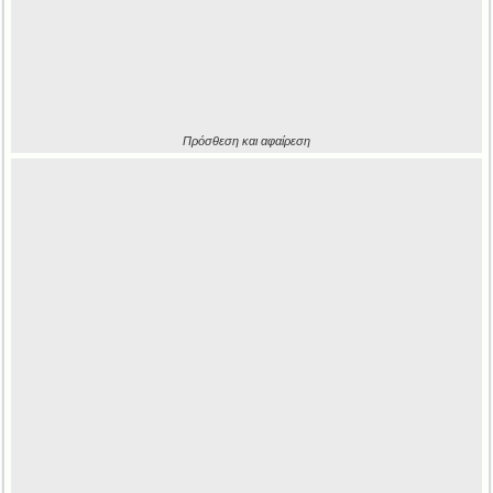
Πρόσθεση και αφαίρεση