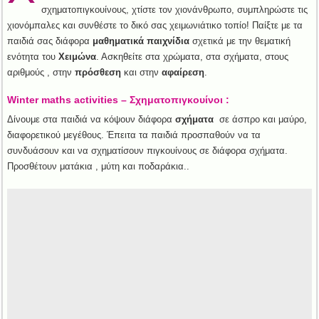
σχηματοπιγκουίνους, χτίστε τον χιονάνθρωπο, συμπληρώστε τις
χιονόμπαλες και συνθέστε το δικό σας χειμωνιάτικο τοπίο! Παίξτε με τα
παιδιά σας διάφορα
μαθηματικά παιχνίδια
σχετικά με την θεματική
ενότητα του
Χειμώνα
. Ασκηθείτε στα χρώματα, στα σχήματα, στους
αριθμούς , στην
πρόσθεση
και στην
αφαίρεση
.
Winter maths activities – Σχηματοπιγκουίνοι :
Δίνουμε στα παιδιά να κόψουν διάφορα
σχήματα
σε άσπρο και μαύρο,
διαφορετικού μεγέθους. Έπειτα τα παιδιά προσπαθούν να τα
συνδυάσουν και να σχηματίσουν πιγκουίνους σε διάφορα σχήματα.
Προσθέτουν ματάκια , μύτη και ποδαράκια..