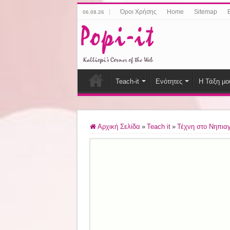
Όροι Χρήσης
Home
Sitemap
06.08.26
Teach-it
Ενότητες
Η Τάξη μο
Αρχική Σελίδα
»
Teach it
»
Τέχνη στο Νηπια