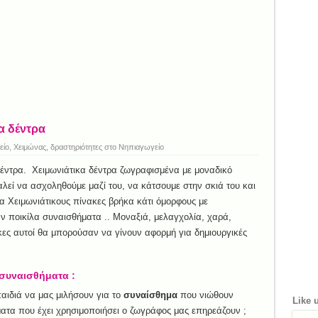
α δέντρα
είο
,
Χειμώνας, δραστηριότητες στο Νηπιαγωγείο
δέντρα. Χειμωνιάτικα δέντρα ζωγραφισμένα με μοναδικό
εί να ασχοληθούμε μαζί του, να κάτσουμε στην σκιά του και
α Χειμωνιάτικους πίνακες βρήκα κάτι όμορφους με
 ποικίλα συναισθήματα .. Μοναξιά, μελαγχολία, χαρά,
κες αυτοί θα μπορούσαν να γίνουν αφορμή για δημιουργικές
ι συναισθήματα :
αιδιά να μας μιλήσουν για το
συναίσθημα
που νιώθουν
Like 
τα που έχει χρησιμοποιήσει ο ζωγράφος μας επηρεάζουν ;