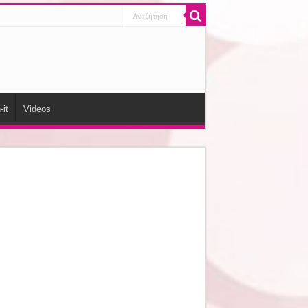
-it
Videos