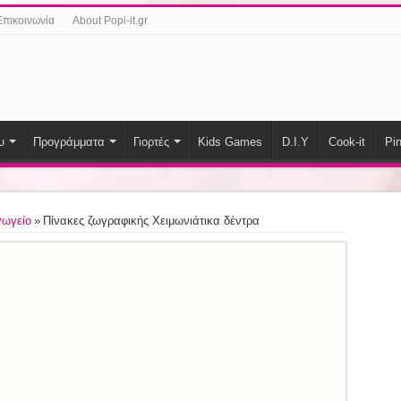
Επικοινωνία
About Popi-it.gr
υ
Προγράμματα
Γιορτές
Kids Games
D.I.Y
Cook-it
Pin
γωγείο
»
Πίνακες ζωγραφικής Χειμωνιάτικα δέντρα