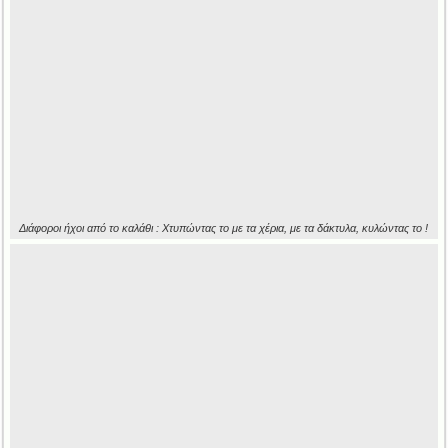
Διάφοροι ήχοι από το καλάθι : Χτυπώντας το με τα χέρια, με τα δάκτυλα, κυλώντας το !