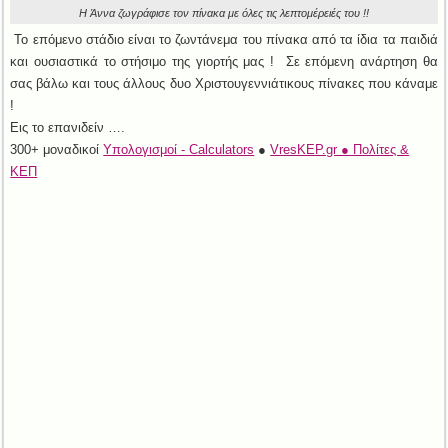
Η Άννα ζωγράφισε τον πίνακα με όλες τις λεπτομέρειές του !!
Το επόμενο στάδιο είναι το ζωντάνεμα του πίνακα από τα ίδια τα παιδιά
και ουσιαστικά το στήσιμο της γιορτής μας ! Σε επόμενη ανάρτηση θα
σας βάλω και τους άλλους δυο Χριστουγεννιάτικους πίνακες που κάναμε
!
Εις το επανιδείν ….
300+ μοναδικοί
Υπολογισμοί - Calculators
●
VresKEP.gr ● Πολίτες &
ΚΕΠ