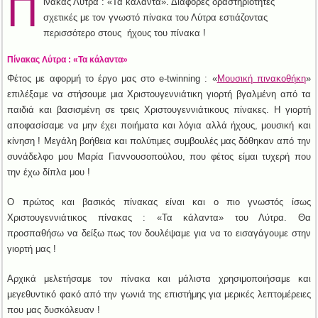
Π
ίνακας Λύτρα : «Τα κάλαντα». Διάφορες δραστηριότητες
σχετικές με τον γνωστό πίνακα του Λύτρα εστιάζοντας
περισσότερο στους ήχους του πίνακα !
Πίνακας Λύτρα : «Τα κάλαντα»
Φέτος με αφορμή το έργο μας στο e-twinning : «
Μουσική πινακοθήκη
»
επιλέξαμε να στήσουμε μια Χριστουγεννιάτικη γιορτή βγαλμένη από τα
παιδιά και βασισμένη σε τρεις Χριστουγεννιάτικους πίνακες. Η γιορτή
αποφασίσαμε να μην έχει ποιήματα και λόγια αλλά ήχους, μουσική και
κίνηση ! Μεγάλη βοήθεια και πολύτιμες συμβουλές μας δόθηκαν από την
συνάδελφο μου Μαρία Γιαννουσοπούλου, που φέτος είμαι τυχερή που
την έχω δίπλα μου !
Ο πρώτος και βασικός πίνακας είναι και ο πιο γνωστός ίσως
Χριστουγεννιάτικος πίνακας : «Τα κάλαντα» του Λύτρα. Θα
προσπαθήσω να δείξω πως τον δουλέψαμε για να το εισαγάγουμε στην
γιορτή μας !
Αρχικά μελετήσαμε τον πίνακα και μάλιστα χρησιμοποιήσαμε και
μεγεθυντικό φακό από την γωνιά της επιστήμης για μερικές λεπτομέρειες
που μας δυσκόλευαν !