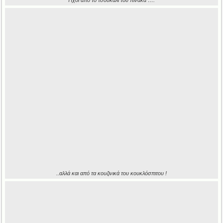
Ήχοι από το τσουκάλι του πίνακα ….
..αλλά και από τα κουζινικά του κουκλόσπιτου !