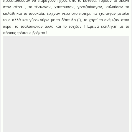
προσπαθούσαν να παράγουν ήχους από το καθένα. Γύριζαν το σκοινί
στον αέρα , το τέντωναν, χτυπούσαν, γρατζούναγαν, κυλούσαν το
καλάθι και το τσουκάλι, έριχναν νερό στο ποτήρι, τα χτύπαγαν μεταξύ
τους αλλά και γύρω γύρω με το δάκτυλο (!), το χαρτί το ανέμιζαν στον
αέρα, το τσαλάκωναν αλλά και το έσχιζαν ! Έμεινα έκπληκτη με το
πόσους τρόπους βρήκαν !