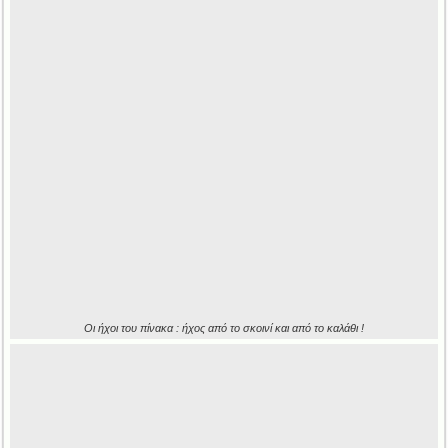
Οι ήχοι του πίνακα : ήχος από το σκοινί και από το καλάθι !