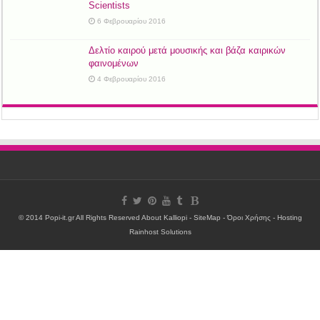
Scientists
6 Φεβρουαρίου 2016
Δελτίο καιρού μετά μουσικής και βάζα καιρικών
φαινομένων
4 Φεβρουαρίου 2016
© 2014 Popi-it.gr All Rights Reserved
About Kalliopi
-
SiteMap
-
Όροι Χρήσης
- Hosting
Rainhost Solutions