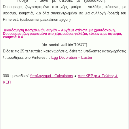
Πάσχα : αυγά με στένσιλ, με χρυσόσκονη,
Decoupage, ζωγραφισμένα στο χέρι, μαύρα, γαλάζια, κόκκινα, με
ύφασμα, κουμπιά, κ.ά όλα συγκεντρωμένα σε μια συλλογή (board) του
Pinterest. (diakosmisi pasxalinon aygon)
Διακόσμηση πασχαλινών αυγών – Αυγά με στένσιλ, με χρυσόσκονη,
Decoupage, ζωγραφισμένα στο χέρι, μαύρα, γαλάζια, κόκκινα, με ύφασμα,
κουμπιά, κ.ά
[dc_social_wall id=”10377″]
Είδατε τις 25 τελευταίες καταχωρήσεις, δείτε τις υπόλοιπες καταχωρήσεις
/ προσθήκες στο Pinterest :
Egg Decoration – Easter
300+ μοναδικοί
Υπολογισμοί - Calculators
●
VresKEP.gr ● Πολίτες &
ΚΕΠ