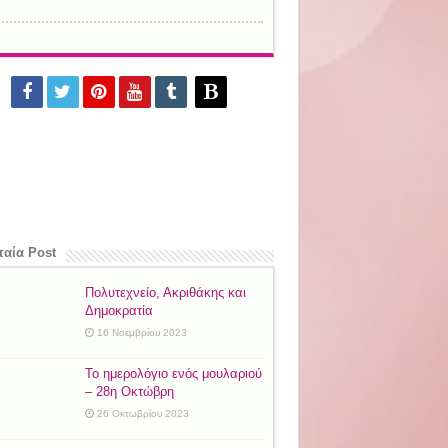
ταία Post
Πολυτεχνείο, Ακριθάκης και
Δημοκρατία
16 Νοεμβρίου 2023
Το ημερολόγιο ενός μουλαριού
– 28η Οκτώβρη
26 Οκτωβρίου 2023