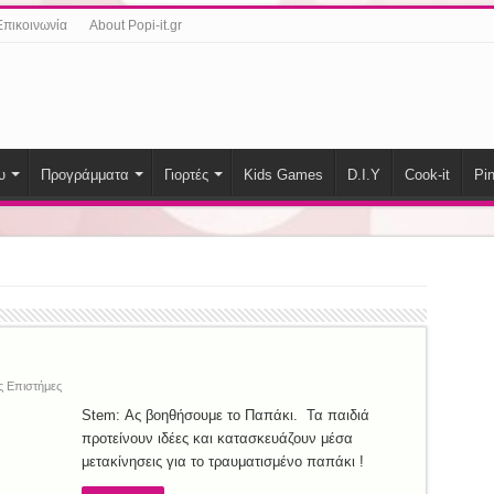
Επικοινωνία
About Popi-it.gr
υ
Προγράμματα
Γιορτές
Kids Games
D.I.Y
Cook-it
Pin
ς Επιστήμες
Stem: Ας βοηθήσουμε το Παπάκι. Τα παιδιά
προτείνουν ιδέες και κατασκευάζουν μέσα
μετακίνησεις για το τραυματισμένο παπάκι !