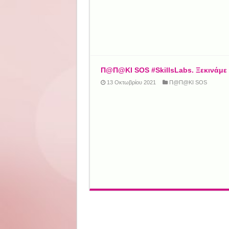
Π@Π@ΚΙ SOS #SkillsLabs. Ξεκινάμε
13 Οκτωβρίου 2021
Π@Π@ΚΙ SOS