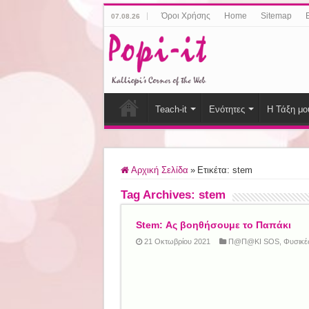
Όροι Χρήσης
Home
Sitemap
07.08.26
Teach-it
Ενότητες
Η Τάξη μο
Αρχική Σελίδα
»
Ετικέτα:
stem
Tag Archives:
stem
Stem: Ας βοηθήσουμε το Παπάκι
21 Οκτωβρίου 2021
Π@Π@ΚΙ SOS
,
Φυσικέ