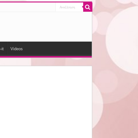
-it
Videos