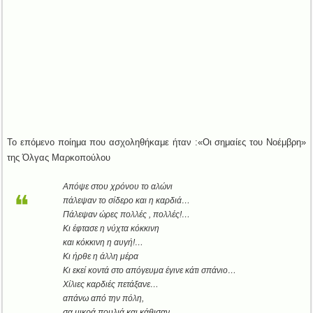
Το επόμενο ποίημα που ασχοληθήκαμε ήταν :«Οι σημαίες του Νοέμβρη»
της Όλγας Μαρκοπούλου
Απόψε στου χρόνου το αλώνι
πάλεψαν το σίδερο και η καρδιά…
Πάλεψαν ώρες πολλές , πολλές!…
Κι έφτασε η νύχτα κόκκινη
και κόκκινη η αυγή!…
Κι ήρθε η άλλη μέρα
Κι εκεί κοντά στο απόγευμα έγινε κάτι σπάνιο…
Χίλιες καρδιές πετάξανε…
απάνω από την πόλη,
σα μικρά πουλιά και κάθισαν