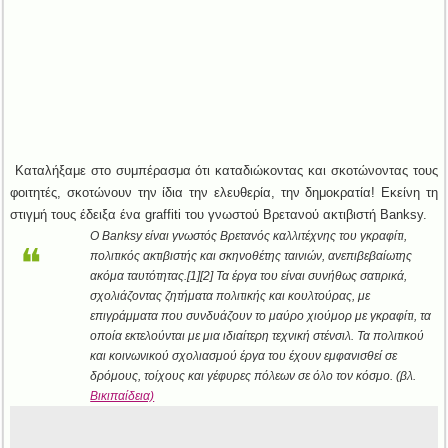
Καταλήξαμε στο συμπέρασμα ότι καταδιώκοντας και σκοτώνοντας τους
φοιτητές, σκοτώνουν την ίδια την ελευθερία, την δημοκρατία! Εκείνη τη
στιγμή τους έδειξα ένα graffiti του γνωστού Βρετανού ακτιβιστή Banksy.
Ο Banksy είναι γνωστός Βρετανός καλλιτέχνης του γκραφίτι,
πολιτικός ακτιβιστής και σκηνοθέτης ταινιών, ανεπιβεβαίωτης
ακόμα ταυτότητας.[1][2] Τα έργα του είναι συνήθως σατιρικά,
σχολιάζοντας ζητήματα πολιτικής και κουλτούρας, με
επιγράμματα που συνδυάζουν το μαύρο χιούμορ με γκραφίτι, τα
οποία εκτελούνται με μια ιδιαίτερη τεχνική στένσιλ. Τα πολιτικού
και κοινωνικού σχολιασμού έργα του έχουν εμφανισθεί σε
δρόμους, τοίχους και γέφυρες πόλεων σε όλο τον κόσμο. (βλ.
Βικιπαίδεια)