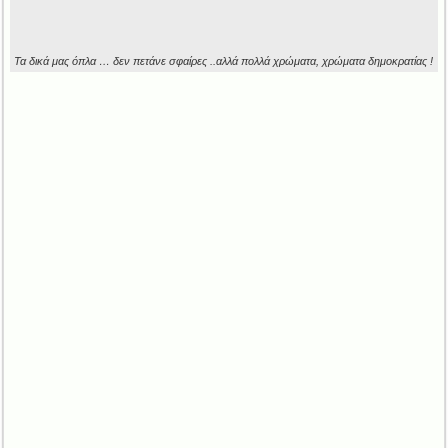
Τα δικά μας όπλα … δεν πετάνε σφαίρες ..αλλά πολλά χρώματα, χρώματα δημοκρατίας !