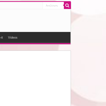
-it
Videos