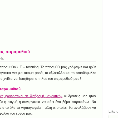
λος παραμυθιού
θια
παραμυθιού. E – twinning. Το παραμύθι μας γράφτηκε και ήρθε
γατικά για μια ακόμα φορά, το εξώφυλλο και το οπισθόφυλλο
ιχνίδια να ξεπηδήσει ο τίτλος του παραμυθιού μας !
 παραμυθιού
ς φανταστικοί σε διαδρομή μαγευτική»
οι δράσεις μας ήταν
ήρθε η στιγμή η συνεργασία να πάει ένα βήμα παραπάνω. Να
ν από όλα τα νηπιαγωγεία – μέλη οι οποίες θα αναλάβουν να
Like 
φυλλο του έργου μας.