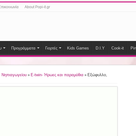
Επικοινωνία
About Popi-it.gr
υ
Προγράμματα
Γιορτές
Kids Games
D.I.Y
Cook-it
Pin
 Νηπιαγωγείου
»
E-twin- Ήρωες και παραμύθια
»
Εξώφυλλο,