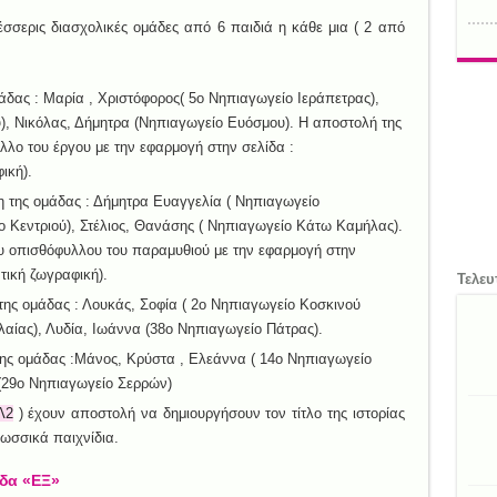
σσερις διασχολικές ομάδες από 6 παιδιά η κάθε μια ( 2 από
άδας : Μαρία , Χριστόφορος( 5ο Νηπιαγωγείο Ιεράπετρας),
), Νικόλας, Δήμητρα (Νηπιαγωγείο Ευόσμου). Η αποστολή της
λλο του έργου με την εφαρμογή στην σελίδα :
ική).
η της ομάδας : Δήμητρα Ευαγγελία ( Νηπιαγωγείο
ο Κεντριού), Στέλιος, Θανάσης ( Νηπιαγωγείο Κάτω Καμήλας).
ου οπισθόφυλλου του παραμυθιού με την εφαρμογή στην
τική ζωγραφική).
Τελευ
της ομάδας : Λουκάς, Σοφία ( 2ο Νηπιαγωγείο Κοσκινού
λαίας), Λυδία, Ιωάννα (38ο Νηπιαγωγείο Πάτρας).
της ομάδας :Μάνος, Κρύστα , Ελεάννα ( 14ο Νηπιαγωγείο
(29ο Νηπιαγωγείο Σερρών)
Λ2
) έχουν αποστολή να δημιουργήσουν τον τίτλο της ιστορίας
ωσσικά παιχνίδια.
δα «ΕΞ»