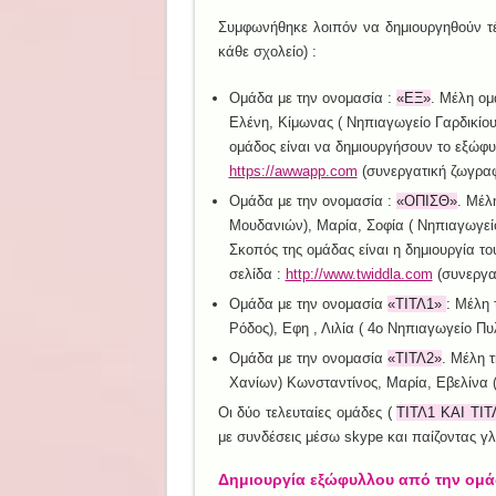
Συμφωνήθηκε λοιπόν να δημιουργηθούν τέ
κάθε σχολείο) :
Ομάδα με την ονομασία :
«ΕΞ»
. Μέλη ομ
Ελένη, Κίμωνας ( Νηπιαγωγείο Γαρδικίου
ομάδος είναι να δημιουργήσουν το εξώφυ
https://awwapp.com
(συνεργατική ζωγραφ
Ομάδα με την ονομασία :
«ΟΠΙΣΘ»
. Μέλ
Μουδανιών), Μαρία, Σοφία ( Νηπιαγωγεί
Σκοπός της ομάδας είναι η δημιουργία τ
σελίδα :
http://www.twiddla.com
(συνεργα
Ομάδα με την ονομασία
«ΤΙΤΛ1»
: Μέλη 
Ρόδος), Εφη , Λιλία ( 4ο Νηπιαγωγείο Πυ
Ομάδα με την ονομασία
«ΤΙΤΛ2»
. Μέλη 
Χανίων) Κωνσταντίνος, Μαρία, Εβελίνα 
Οι δύο τελευταίες ομάδες (
ΤΙΤΛ1 ΚΑΙ ΤΙΤ
με συνδέσεις μέσω skype και παίζοντας γλ
Δημιουργία εξώφυλλου από την ομά