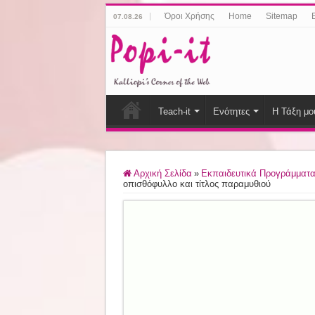
Όροι Χρήσης
Home
Sitemap
07.08.26
Teach-it
Ενότητες
Η Τάξη μο
Αρχική Σελίδα
»
Εκπαιδευτικά Προγράμματα
οπισθόφυλλο και τίτλος παραμυθιού