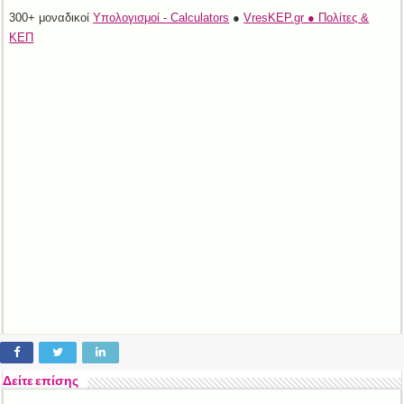
300+ μοναδικοί
Υπολογισμοί - Calculators
●
VresKEP.gr ● Πολίτες &
ΚΕΠ
Δείτε επίσης