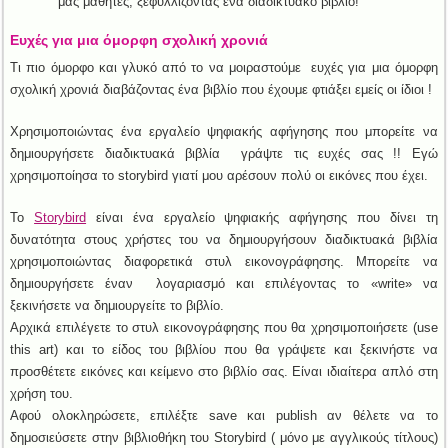
μας μαθητές, ξεφυλλίζοντας ένα διαδικτυακό βιβλίο!
Ευχές για μια όμορφη σχολική χρονιά
Τι πιο όμορφο και γλυκό από το να μοιραστούμε ευχές για μια όμορφη
σχολική χρονιά διαβάζοντας ένα βιβλίο που έχουμε φτιάξει εμείς οι ίδιοι !
Χρησιμοποιώντας ένα εργαλείο ψηφιακής αφήγησης που μπορείτε να
δημιουργήσετε διαδικτυακά βιβλία γράψτε τις ευχές σας !! Εγώ
χρησιμοποίησα το storybird γιατί μου αρέσουν πολύ οι εικόνες που έχει.
Το
Storybird
είναι ένα εργαλείο ψηφιακής αφήγησης που δίνει τη
δυνατότητα στους χρήστες του να δημιουργήσουν διαδικτυακά βιβλία
χρησιμοποιώντας διαφορετικά στυλ εικονογράφησης. Μπορείτε να
δημιουργήσετε έναν λογαριασμό και επιλέγοντας το «write» να
ξεκινήσετε να δημιουργείτε το βιβλίο.
Αρχικά επιλέγετε το στυλ εικονογράφησης που θα χρησιμοποιήσετε (use
this art) και το είδος του βιβλίου που θα γράψετε και ξεκινήστε να
προσθέτετε εικόνες και κείμενο στο βιβλίο σας. Είναι ιδιαίτερα απλό στη
χρήση του.
Αφού ολοκληρώσετε, επιλέξτε save και publish αν θέλετε να το
δημοσιεύσετε στην βιβλιοθήκη του Storybird ( μόνο με αγγλικούς τίτλους)