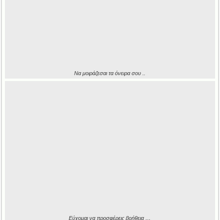
Να μοιράζεσαι τα όνειρα σου ..
Εύχομαι να προσφέρεις βοήθεια …