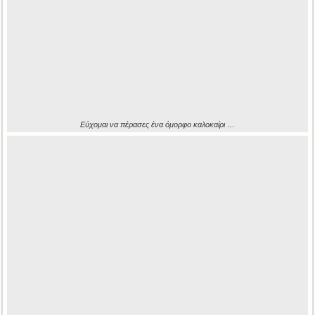
Εύχομαι να πέρασες ένα όμορφο καλοκαίρι …