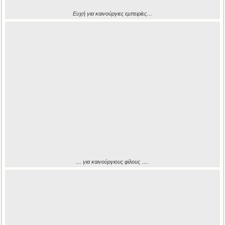
Ευχή για καινούργιες εμπειρίες…
… για καινούργιους φίλους ….