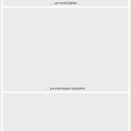
….για πολλά βιβλία …
… για καινούργια πράγματα