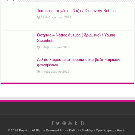
Τέσσερις εποχές σε βάζα / Discovery Bottles
13 Φεβρουαρίου 2017
Όστριας – Νότιος άνεμος ( δρώμενο) / Young
Scientists
6 Φεβρουαρίου 2016
Δελτίο καιρού μετά μουσικής και βάζα καιρικών
φαινομένων
4 Φεβρουαρίου 2016
© 2014 Popi-it.gr All Rights Reserved
About Kalliopi
-
SiteMap
-
Όροι Χρήσης
- Hosting