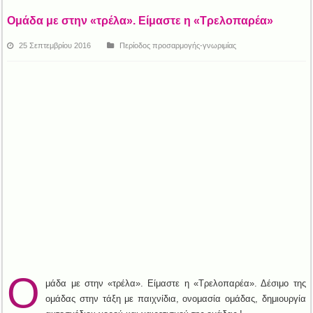
Ομάδα με στην «τρέλα». Είμαστε η «Τρελοπαρέα»
25 Σεπτεμβρίου 2016
Περίοδος προσαρμογής-γνωριμίας
Ο
μάδα με στην «τρέλα». Είμαστε η «Τρελοπαρέα». Δέσιμο της
ομάδας στην τάξη με παιχνίδια, ονομασία ομάδας, δημιουργία