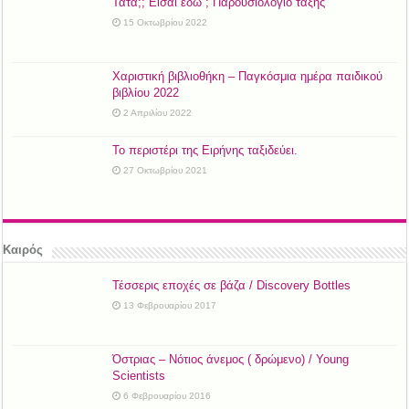
Τάτα;; Είσαι εδώ ; Παρουσιολόγιο τάξης
15 Οκτωβρίου 2022
Χαριστική βιβλιοθήκη – Παγκόσμια ημέρα παιδικού
βιβλίου 2022
2 Απριλίου 2022
Το περιστέρι της Ειρήνης ταξιδεύει.
27 Οκτωβρίου 2021
Καιρός
Τέσσερις εποχές σε βάζα / Discovery Bottles
13 Φεβρουαρίου 2017
Όστριας – Νότιος άνεμος ( δρώμενο) / Young
Scientists
6 Φεβρουαρίου 2016