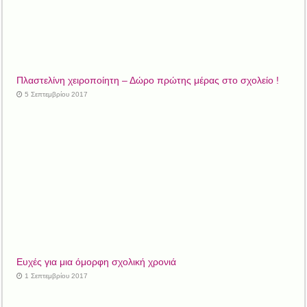
Πλαστελίνη χειροποίητη – Δώρο πρώτης μέρας στο σχολείο !
5 Σεπτεμβρίου 2017
Ευχές για μια όμορφη σχολική χρονιά
1 Σεπτεμβρίου 2017