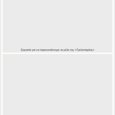
Εργασία για να παρουσιάσουμε τα μέλη της «Τρελοπαρέας»