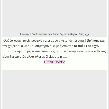
Από την «Τρελοπαρέα» δεν λείπει βέβαια η Κυρία Πόπη χχχ
Ομάδα όμως χωρίς μυστικό χαιρετισμό γίνεται όχι βέβαια ! Βρήκαμε και
τον χαιρετισμό μας και συμπεράναμε φτιάχνοντας το παζλ ( το είχαν
πάρει την πρώτη μέρα στο σπίτι τους να το διακοσμήσουν) ότι ο καθένας
είναι ξεχωριστός αλλά όλοι μαζί είμαστε η ….
ΤΡΕΛΟΠΑΡΕΑ