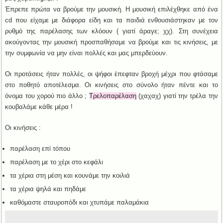
Έπρεπε πρώτα να βρούμε την μουσική. Η μουσική επιλέχθηκε από ένα
cd που είχαμε με διάφορα είδη και τα παιδιά ενθουσιάστηκαν με τον
ρυθμό της παρέλασης των κλόουν ( γιατί άραγε; χχ). Στη συνέχεια
ακούγοντας την μουσική προσπαθήσαμε να βρούμε και τις κινήσεις, με
την συμφωνία να μην είναι πολλές και μας μπερδεύουν.
Οι προτάσεις ήταν πολλές, οι ψήφοι έπεφταν βροχή μέχρι που φτάσαμε
στο ποθητό αποτέλεσμα. Οι κινήσεις στο σύνολο ήταν πέντε και το
όνομα του χορού πιο άλλο ;
Τρελοπαρέλαση
(χαχαχ) γιατί την τρέλα την
κουβαλάμε κάθε μέρα !
Οι κινήσεις :
παρέλαση επί τόπου
παρέλαση με το χέρι στο κεφάλι
τα χέρια στη μέση και κουνάμε την κοιλιά
τα χέρια ψηλά και πηδάμε
καθόμαστε σταυροπόδι και χτυπάμε παλαμάκια