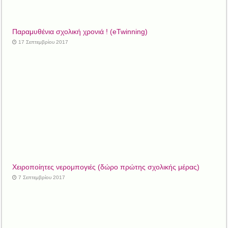
Παραμυθένια σχολική χρονιά ! (eTwinning)
17 Σεπτεμβρίου 2017
Xειροποίητες νερομπογιές (δώρο πρώτης σχολικής μέρας)
7 Σεπτεμβρίου 2017