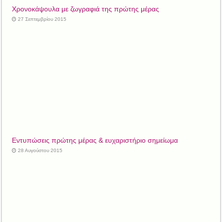
Χρονοκάψουλα με ζωγραφιά της πρώτης μέρας
27 Σεπτεμβρίου 2015
Εντυπώσεις πρώτης μέρας & ευχαριστήριο σημείωμα
28 Αυγούστου 2015