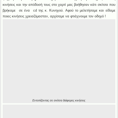
κινήσεις και την απόδοσή τους στο χαρτί μας βοήθησαν κάτι σκίτσα που
βρήκαμε σε ένα cd της κ. Κυνηγού. Αφού το μελετήσαμε και είδαμε
ποιες κινήσεις χρειαζόμασταν, αρχίσαμε να φτιάχνουμε τον οδηγό !
Εντοπίζοντας σε σκίτσα διάφορες κινήσεις