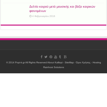
Δελτίο καιρού μετά μουσικής και βάζα καιρικών
φαινομένων
4 Φεβρουαρίου 2016
© 2014 Popi-it.gr All Rights Reserved
About Kalliopi
-
SiteMap
-
Όροι Χρήσης
- Hosting
Rainhost Solutions