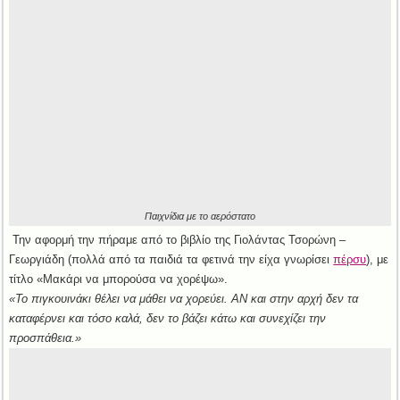
Παιχνίδια με το αερόστατο
Την αφορμή την πήραμε από το βιβλίο της Γιολάντας Τσορώνη –
Γεωργιάδη (πολλά από τα παιδιά τα φετινά την είχα γνωρίσει
πέρσυ
), με
τίτλο «Μακάρι να μπορούσα να χορέψω».
«Το πιγκουινάκι θέλει να μάθει να χορεύει. ΑΝ και στην αρχή δεν τα
καταφέρνει και τόσο καλά, δεν το βάζει κάτω και συνεχίζει την
προσπάθεια.»