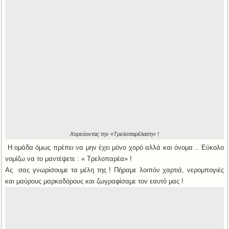
Χορεύοντας την «Τρελοπαρέλαση» !
Η ομάδα όμως πρέπει να μην έχει μόνο χορό αλλά και όνομα .. Εύκολο
νομίζω να το μαντέψετε : « Τρελοπαρέα» !
Ας σας γνωρίσουμε τα μέλη της ! Πήραμε λοιπόν χαρτιά, νερομπογιές
και μαύρους μαρκαδόρους και ζωγραφίσαμε τον εαυτό μας !