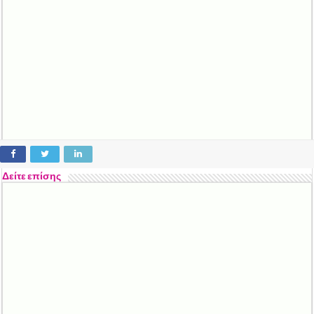
Δείτε επίσης