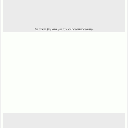
Τα πέντε βήματα για την «Τρελοπαρέλαση»