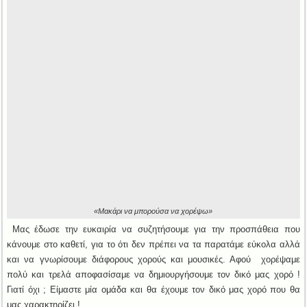
«Μακάρι να μπορούσα να χορέψω»
Μας έδωσε την ευκαιρία να συζητήσουμε για την προσπάθεια που
κάνουμε στο καθετί, για το ότι δεν πρέπει να τα παρατάμε εύκολα αλλά
και να γνωρίσουμε διάφορους χορούς και μουσικές. Αφού χορέψαμε
πολύ και τρελά αποφασίσαμε να δημιουργήσουμε τον δικό μας χορό !
Γιατί όχι ; Είμαστε μία ομάδα και θα έχουμε τον δικό μας χορό που θα
μας χαρακτηρίζει !