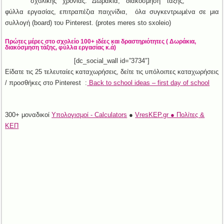
σχολικής χρονιάς. Δωράκια, διακόσμηση τάξης,
φύλλα εργασίας, επιτραπέζια παιχνίδια, όλα συγκεντρωμένα σε μια
συλλογή (board) του Pinterest. (protes meres sto sxoleio)
Πρώτες μέρες στο σχολείο 100+ ιδέες και δραστηριότητες ( Δωράκια,
διακόσμηση τάξης, φύλλα εργασίας κ.ά)
[dc_social_wall id=”3734″]
Είδατε τις 25 τελευταίες καταχωρήσεις, δείτε τις υπόλοιπες καταχωρήσεις
/ προσθήκες στο Pinterest :
Back to school ideas – first day of school
300+ μοναδικοί
Υπολογισμοί - Calculators
●
VresKEP.gr ● Πολίτες &
ΚΕΠ