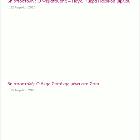
5η αποστολή : Ο Ψεματούρης – Παγκ. Ημέρα Παιδικού βιβλίου
22 Απριλίου 2020
3η αποστολή: Ο Άκης Σπιτάκης μένει στο Σπίτι
15 Απριλίου 2020