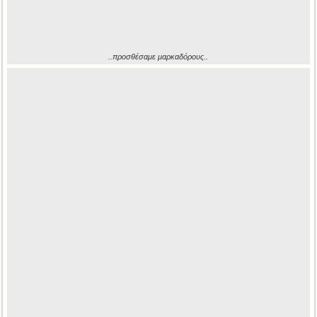
..προσθέσαμε μαρκαδόρους..