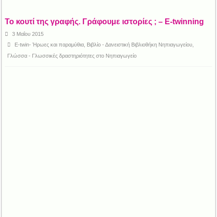
Το κουτί της γραφής. Γράφουμε ιστορίες ; – E-twinning
3 Μαΐου 2015
E-twin- Ήρωες και παραμύθια
,
Βιβλίο - Δανειστική Βιβλιοθήκη Νηπιαγωγείου
,
Γλώσσα - Γλωσσικές δραστηριότητες στο Νηπιαγωγείο