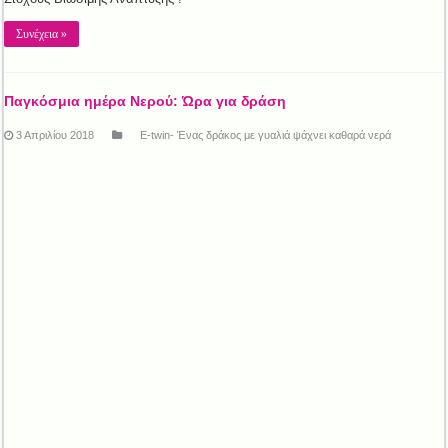
Συνέχεια »
Παγκόσμια ημέρα Νερού: Ώρα για δράση
3 Απριλίου 2018
E-twin- Ένας δράκος με γυαλιά ψάχνει καθαρά νερά