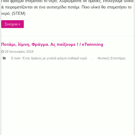
Ποιο φράγμα σταματάει το νερό; Χωριζόμαστε σε ομάδες, επιλέγουμε υλικά
& πειραματίζονται σε ένα αυτοσχέδιο ποτάμι. Ποιο υλικό θα σταματήσει το
νερό; (STEM)
Συνέχεια »
Ποτάμι, λίμνη, Φράγμα. Ας παίξουμε ! / eTwinning
28 Ιανουαρίου 2018
E-twin- Ένας δράκος με γυαλιά ψάχνει καθαρά νερά
,
Φυσικές Επιστήμες