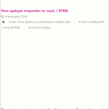
Ποιο φράγμα σταματάει το νερό; / STEM
29 Ιανουαρίου 2018
E-twin- Ένας δράκος με γυαλιά ψάχνει καθαρά νερά
,
E-twin-Travelling with
a drop (STEM)
,
Φυσικές Επιστήμες