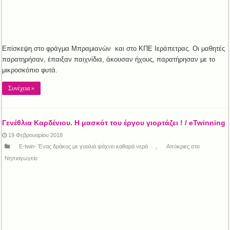
Επίσκεψη στο φράγμα Μπραμιανών και στο ΚΠΕ Ιεράπετρας. Οι μαθητές
παρατηρήσαν, έπαιξαν παιχνίδια, άκουσαν ήχους, παρατήρησαν με το
μικροσκόπιο φυτά.
Συνέχεια »
Γενέθλια Kαρδένιου. Η μασκότ του έργου γιορτάζει ! / eTwinning
19 Φεβρουαρίου 2018
E-twin- Ένας δράκος με γυαλιά ψάχνει καθαρά νερά
,
Απόκριες στο
Νηπιαγωγείο