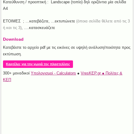
Κατεύθυνση / προοπτική : Landscape (τοπίο) δηλ οριζόντια μία σελίδα
Α4
ΕΤΟΙΜΕΣ ; …κατεβάζετε, …εκτυπώνετε
(όποια σελίδα θέλετε από τις 3
ή και τις 3)
, ….κατασκευάζετε
Download
Κατεβάστε το αρχείο pdf με τις εικόνες σε υψηλή ανάλυση/ποιότητα προς
εκτύπωση.
Καρτέλες για την γωνιά της πλαστελίνης
300+ μοναδικοί
Υπολογισμοί - Calculators
●
VresKEP.gr ● Πολίτες &
ΚΕΠ