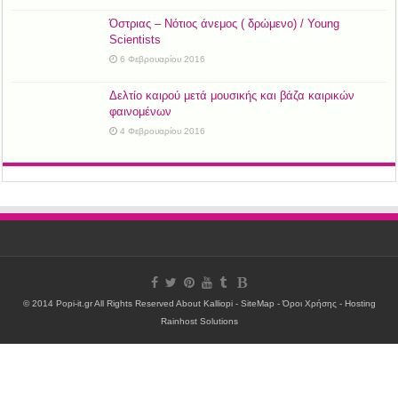
Όστριας – Νότιος άνεμος ( δρώμενο) / Young
Scientists
6 Φεβρουαρίου 2016
Δελτίο καιρού μετά μουσικής και βάζα καιρικών
φαινομένων
4 Φεβρουαρίου 2016
© 2014 Popi-it.gr All Rights Reserved
About Kalliopi
-
SiteMap
-
Όροι Χρήσης
- Hosting
Rainhost Solutions