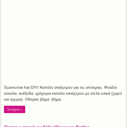
Scarecrow hat DIY/ Καπέλο σκιάχτρου για τις απόκριες. Φτιάξτε
εύκολα, ανέξοδα, γρήγορα καπέλο σκιάχτρου με απλά υλικά (χαρτί
και άχυρα). Οδηγίες βήμα -βήμα.
Συνέχεια »
Τέσσερις εποχές σε βάζα / Discovery Bottles