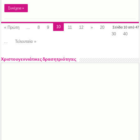
Συνέχεια »
10
« Πρώτη
...
8
9
11
12
»
20
Σελίδα 10 από 47
30
40
...
Τελευταία »
Χριστουγεννιάτικες δρασητριότητες