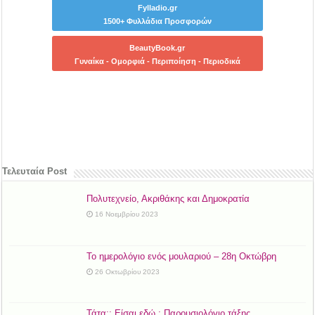
Fylladio.gr
1500+ Φυλλάδια Προσφορών
BeautyBook.gr
Γυναίκα - Ομορφιά - Περιποίηση - Περιοδικά
Τελευταία Post
Πολυτεχνείο, Ακριθάκης και Δημοκρατία
16 Νοεμβρίου 2023
Το ημερολόγιο ενός μουλαριού – 28η Οκτώβρη
26 Οκτωβρίου 2023
Τάτα;; Είσαι εδώ ; Παρουσιολόγιο τάξης