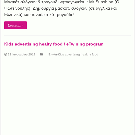
Mασκότ,σλόγκαν & τραγούδι νηπιαγωγείου : Mr Sunshine (Ο
Φωτεινούλης). Δημιουργία μασκότ, σλόγκαν (σε αγγλικά και
Ελληνικά) και συνοδευτικό τραγούδι !
Συνέχεια »
Kids advertising healty food / eTwining program
23 Ιανουαρίου 2017
E-twin-Kids advertising healthy food